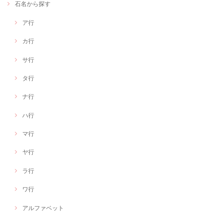
石名から探す
ア行
カ行
サ行
タ行
ナ行
ハ行
マ行
ヤ行
ラ行
ワ行
アルファベット