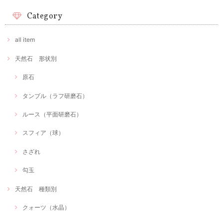
Category
all item
天然石 形状別
原石
タンブル（ラフ研磨石）
ルース（平面研磨石）
スフィア（球）
さざれ
勾玉
天然石 種類別
クォーツ（水晶）