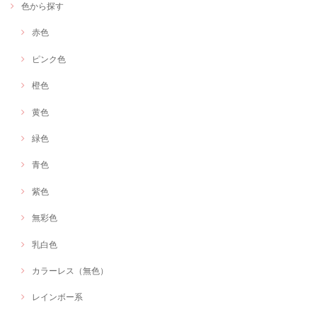
色から探す
赤色
ピンク色
橙色
黄色
緑色
青色
紫色
無彩色
乳白色
カラーレス（無色）
レインボー系