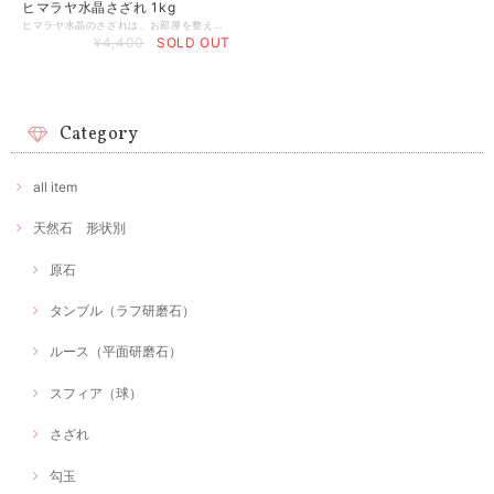
ヒマラヤ水晶さざれ 1kg
ヒマラヤ水晶のさざれは、お部屋を整えたり、ブレスレット、天然石の浄化のためにお使いいただけます。 ヒマラヤ産水晶のさざれは、さざれの中でも特にエネルギーが高く、浄化に適しています。 さざれが約1.8kg以上あると石同士で浄化して、いつも綺麗なエネルギーを放出してくれると言われています。 家相でもよく使うアイテムです。 家相についてのご相談は、サークルレインボーズHPからお問い合わせください。 【English】Himalaya Quartz 【産地】ヒマラヤ産 【サイズ】少し大きめのさざれです。 【重量】1kg 【浄化方法】セージ、日光浴、月光浴、水浴、音浴
¥4,400
SOLD OUT
Category
all item
天然石 形状別
原石
タンブル（ラフ研磨石）
ルース（平面研磨石）
スフィア（球）
さざれ
勾玉