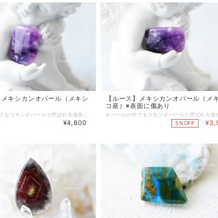
】メキシカンオパール（メキシ
【ルース】メキシカンオパール（メ
コ産）※表面に傷あり
オパールの中でもコモンオパールと呼ばれる遊色効果（イリデッセンス）の見られないオパールです。 濃淡の紫色に白色が混じって見えます。 神秘的な雰囲気を持つメキシカンオパールです。 ルースの厚みは約2mmで薄めです。 ※光の加減、モニター環境で若干実物と色が違って見える場合があります。 【天然石】メキシカンオパール 【産地】メキシコ 【色】紫色、白い斑点見られる 【光沢】ガラス光沢 【透明度】不透明、一部半透明 【サイズ】目安です。約 縦 14 mm × 横 10 mm × 高さ 2 mm 【重量】0.89g 【オパール】 オパールは、高度5.5～6.5のケイ酸の物質です。 顕微鏡で見えないほど微小な無水ケイ酸の球が、水と付加的な無水ケイ酸によって結びついたもので成り立っています。 同じくらいの大きさの珪酸球が規則正しく配列されることで遊色効果と呼ばれるイリデッセンスが生じます。 オパールには、遊色効果の見られるものと見られないものがあります。 こちらは遊色効果の見られないコモンオパールの一種です。 ＜ワイヤーラッピングも可能＞ ルースのワイヤーラッピングも受け付けています。 ワイヤーはシルバーとゴールドが選べます。 ワイヤーラッピングをご希望のお客様はご購入の際【ワイヤーラッピング希望】にチェックをお入れください。 天然石のご購入手続きをされました後、こちらからお見積もりなどのご連絡をメールで差し上げます。 もしチェックをお忘れになった場合、店舗に直接ご連絡ください。 https://thebase.in/inquiry/meiri33-base-shop ♦ネットショップでのご購入の際は、必ずサイズをよくお確かめの上、お買い求めください。
¥4,800
¥3,
5%OFF