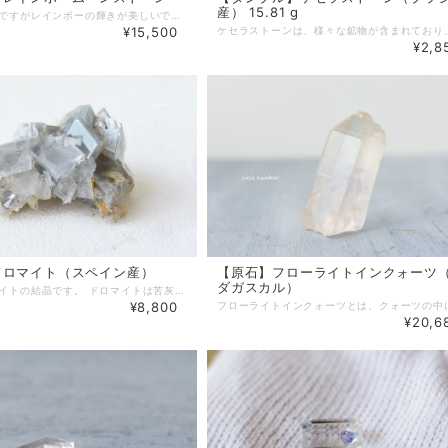
産） 15.81 g
小さいサイズですがレインボーの輝きが美しいです。 ムーンストーンには珍しいファセットカットです。 【天然石】レインボームーンストーン(ホワイトラブラドライト) 【産地】インド 【サイズ】約 縦 6.6 mm × 横 4.7 mm × 厚み 3.1 mm 【チャクラ】すべて 【キーワード】楽観、活力、内なる平和 レインボームーンストーンは卓越した活力、生命力を発しています。 内なる平和と調和、感情のバランス、浄化と変容の恩恵をもたらします。 ♦ネットショップでのご購入の際は、必ずサイズをよくお確かめの上、お買い求めください。 ※光の加減、モニター環境で若干実物と色が違って見える場合があります。
¥15,500
¥2,8
ドロマイト（スペイン産）
【原石】フローライトインクォーツ
ダガスカル）
灰色のドロマイトの結晶です。 ドロマイトは苦灰石と呼ばれるMaとCaを主体とする炭酸塩鉱物です。 結晶は方解石に似ています。貫入双晶です。 硬度（表面の硬さ）は3.5〜4で軟らかいです。 この石の産地であるスペインのEugui Mine は、世界で最も美しい結晶を産出することで有名になりました。 この原石も結晶の形がはっきり見られ、色合いも美しいです。 【English】Dolomite 【産地】Eugui Mine, Navarra, Espana(Spain) 【サイズ】約 50 × 43 × 25 mm 【重量】73.82 g 【浄化方法】セージ、音浴。水、塩、直射日光はお避けください。 【ドロマイト】 苦灰石。MaとCaを主体とする炭酸塩鉱物。 結晶は方解石に似ている。 組成：炭酸塩鉱物 結晶系：三方晶系 硬度：4（1〜10まであり、10が一番硬い） エレメント：地 チャクラ：すべて キーワード：中心を持つこと／静穏／バランス／中庸／グラウンディング／感情のリセット ♦ネットショップでのご購入の際は、必ずサイズをよくお確かめの上、お買い求めください。 ※光の加減、モニター環境で若干実物と色が違って見える場合があります。 ※自然のものなので、表面やエッジに傷や欠け、磨耗が見られることがあります。
¥8,800
¥20,6