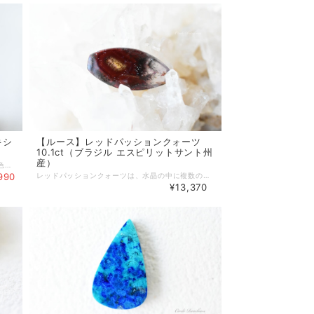
キシ
【ルース】レッドパッションクォーツ
10.1ct（ブラジル エスピリットサント州
産）
オパールの中でもコモンオパールと呼ばれる遊色効果（イリデッセンス）の見られないオパールです。 濃淡の紫色に白色が混じって見えます。 神秘的な雰囲気を持つメキシカンオパールです。 ルースの厚みは約2mmで薄めです。 表面にスクラッチが見られます。 予めご了承ください。 ※光の加減、モニター環境で若干実物と色が違って見える場合があります。 【天然石】メキシカンオパール 【産地】メキシコ 【色】紫色、白い斑点見られる 【光沢】ガラス光沢 【透明度】不透明、一部半透明 【サイズ】目安です。約 縦 15 mm × 横 9 mm × 高さ 2 mm 【重量】0.79g 【オパール】 オパールは、高度5.5～6.5のケイ酸の物質です。 顕微鏡で見えないほど微小な無水ケイ酸の球が、水と付加的な無水ケイ酸によって結びついたもので成り立っています。 同じくらいの大きさの珪酸球が規則正しく配列されることで遊色効果と呼ばれるイリデッセンスが生じます。 オパールには、遊色効果の見られるものと見られないものがあります。 こちらは遊色効果の見られないコモンオパールの一種です。 ＜ワイヤーラッピングも可能＞ ルースのワイヤーラッピングも受け付けています。 ワイヤーはシルバーとゴールドが選べます。 ワイヤーラッピングをご希望のお客様はご購入の際【ワイヤーラッピング希望】にチェックをお入れください。 天然石のご購入手続きをされました後、こちらからお見積もりなどのご連絡をメールで差し上げます。 もしチェックをお忘れになった場合、店舗に直接ご連絡ください。 https://thebase.in/inquiry/meiri33-base-shop ♦ネットショップでのご購入の際は、必ずサイズをよくお確かめの上、お買い求めください。
990
レッドパッションクォーツは、水晶の中に複数の鉱物が含まれています。 赤色部分のヘマタイトを中心にアメシスト、カコクセナイト、ゲーサイトなどが見られます。 レッドパッションクォーツが採れるところは、スーパーセブンと同じブラジルのエスピリットサント州です。 スーパーセブンの産出地から30kmほどしか離れていません。 スーパーセブンとよく似たエネルギーを感じます。とても不思議なクォーツです。 クォーツは三方晶系で、横断面には長短の辺が交互の六角形が見られます。 こちらのルースでは、表面に色帯が六角形のように見られます。 自分の中の活力やパッション、情熱を呼び覚ましたいときに。 ルースの厚みは約3mmです。 【English】Red Passion Quartz 【産地】ブラジル エスピリットサント州 【チャクラ対応】すべて 【サイズ】2.02g／10.1ct 約 幅 11 mm × 高さ 23 mm × 厚み 3 mm ＜ワイヤーラッピングも可能＞ ルースのワイヤーラッピングも受け付けています。 ワイヤーはシルバーとゴールドが選べます。 ワイヤーラッピングをご希望のお客様はご購入の際【ワイヤーラッピング希望】にチェックをお入れください。 天然石のご購入手続きをされました後、こちらからお見積もりなどのご連絡をメールで差し上げます。 もしチェックをお忘れになった場合、店舗に直接ご連絡ください。 https://thebase.in/inquiry/meiri33-base-shop ♦ネットショップでのご購入の際は、必ずサイズをよくお確かめの上、お買い求めください。 ※光の加減、モニター環境で若干実物と色が違って見える場合があります。 ※自然のものなので、表面やエッジに傷や欠けが見られることがあります。
¥13,370