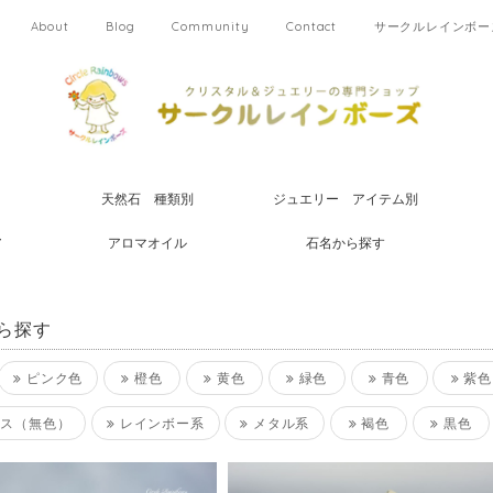
About
Blog
Community
Contact
サークルレインボーズ
天然石 種類別
ジュエリー アイテム別
ア
アロマオイル
石名から探す
ら探す
ピンク色
橙色
黄色
緑色
青色
紫色
ス（無色）
レインボー系
メタル系
褐色
黒色