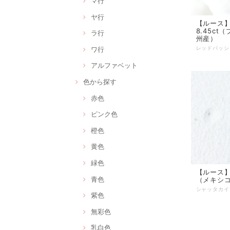
マ行
ヤ行
【ルース
8.45c
ラ行
州産）
ワ行
アルファベット
色から探す
赤色
ピンク色
橙色
黄色
緑色
【ルース
青色
（メキシ
紫色
無彩色
乳白色