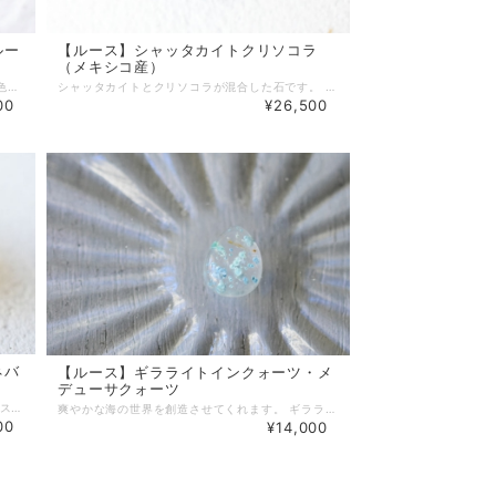
ルー
【ルース】シャッタカイトクリソコラ
（メキシコ産）
オパールの中でもコモンオパールと呼ばれる遊色効果（イリデッセンス）の見られないオパールです。 ブルーグリーンを背景に黄土色や白色が見られます。 絵画のような芸術的な模様をお楽しみください。 【天然石】ペルビアンオパール 【産地】ペルー 【サイズ】目安です。約 縦 11〜15 mm × 横 12 mm × 高さ 4 mm 【重量】1g 【オパール】 オパールは、高度5.5～6.5のケイ酸の物質です。 顕微鏡で見えないほど微小な無水ケイ酸の球が、水と付加的な無水ケイ酸によって結びついたもので成り立っています。 同じくらいの大きさの珪酸球が規則正しく配列されることで遊色効果と呼ばれるイリデッセンスが生じます。 オパールには、遊色効果の見られるものと見られないものがあります。 こちらは遊色効果の見られないコモンオパールの一種です。 ブルーオパール キーワード：マインドの鎮静、知識の保持、スピリチュアルな理解 エレメント： 水 チャクラ： 第５、６ ＜ワイヤーラッピングも可能＞ ルースのワイヤーラッピングも受け付けています。 ワイヤーはシルバーとゴールドが選べます。 ワイヤーラッピングをご希望のお客様はご購入の際【ワイヤーラッピング希望】にチェックをお入れください。 天然石のご購入手続きをされました後、こちらからお見積もりなどのご連絡をメールで差し上げます。 もしチェックをお忘れになった場合、店舗に直接ご連絡ください。 https://thebase.in/inquiry/meiri33-base-shop ♦ネットショップでのご購入の際は、必ずサイズをよくお確かめの上、お買い求めください。 色や雰囲気などは、PCやモバイルの環境や光の当たり具合によって変化します。 予めご了承ください。
シャッタカイトとクリソコラが混合した石です。 メキシコで産出されました。 青色部分がシャッタカイト、青緑色部分がクリソコラです。 美しい海のような鮮やかなブルーグリーンが見られます。 こちらのルースの厚みは約4mmです。 しずくのような形です。いろんな角度から見てみてください。 側面にくぼみが見られます。自然の特性です。ご理解ください。 青色にブルーグリーンが映えます。 ペンダントなどに加工するとさらに美しく見えるでしょう。 シャッタカイトクリソコラのルースは２つございます。 こちらは左側のルースの販売ページです。 【天然石】シャッタカイトクリソコラ（Shattuckite Chrysocolla） 【産地】メキシコ 【サイズ】約 縦 13 mm × 横 21 mm × 厚み 4 mm 【重量】2 g 【シャッタカイトクリソコラ】 シャッタカイトとクリソコラが混合した石です。 青色部分がシャッタカイト、青緑色部分がクリソコラです。 【シャッタカイト】 色：青色 組成：銅の珪酸塩の水酸化物 結晶系：斜方晶系 硬度：3.5（1～10まであり、10が一番硬い） エレメント：水、風 チャクラ：第４、第５、第６ キーワード：直感／コミュニケーション／チャネリング／霊媒／オラクルを用いるワーク アファメーション：私は、真実、叡智、導きのためにスピリットの方を向き、そして私は受け取るメッセージを明確に表現します。 【クリソコラ】 色：青緑色 組成：珪酸銅の水和物 結晶系：非晶質 硬度：2〜4（1～10まであり、10が一番硬い） エレメント：水 チャクラ：第５、第４、第１ キーワード：コミュニケーション／神聖さの表現／女神のエネルギー／優しさとパワー ♦ネットショップでのご購入の際は、必ずサイズをよくお確かめの上、お買い求めください。 ※光の加減、モニター環境で若干実物と色が違って見える場合があります。 ＜ワイヤーラッピングも可能＞ ルースのワイヤーラッピングも受け付けています。 ワイヤーはシルバーとゴールドが選べます。 ワイヤーラッピングをご希望のお客様はご購入の際【ワイヤーラッピング希望】にチェックをお入れください。 天然石のご購入手続きをされました後、こちらからお見積もりなどのご連絡をメールで差し上げます。 もしチェックをお忘れになった場合、店舗に直接ご連絡ください。 https://thebase.in/inquiry/meiri33-base-shop
00
¥26,500
ネバ
【ルース】ギラライトインクォーツ・メ
デューサクォーツ
黄色のアンダラクリスタルです。 アンダラクリスタルは1967年、米国カリフォルニア州東部のシエラネバダ山脈付近で発見されました。 発見者は、シャーマンであるネリー夫人(Lady Nellie)です。 鉱物的には火山性ガラスのオブシディアンに似ていますが、エネルギーは異なります。 アンダラクリスタルは癒しの石であり、祈りの石でもあります。 光があたるとキラキラと輝きます。 いろんな角度から眺めて見てください。 【天然石】アンダラクリスタル（Andara Crystal） 【産地】米国ネバダ州 【組成】主成分はSiO2、非結晶質 【サイズ】約 縦 20 mm × 横 15 mm × 厚み 10 mm 【重量】7 g ♦ネットショップでのご購入の際は、必ずサイズをよくお確かめの上、お買い求めください。 ※光の加減、モニター環境で若干実物と色が違って見える場合があります。 ＜ワイヤーラッピングも可能＞ ワイヤーラッピングも受け付けています。 ワイヤーはシルバーとゴールドが選べます。 ワイヤーラッピングをご希望のお客様はご購入の際【ワイヤーラッピング希望】にチェックをお入れください。 天然石のご購入手続きをされました後、こちらからお見積もりなどのご連絡をメールで差し上げます。 もしチェックをお忘れになった場合、店舗に直接ご連絡ください。 https://thebase.in/inquiry/meiri33-base-shop
爽やかな海の世界を創造させてくれます。 ギラライトインクォーツまたはメデューサクォーツと言います。 側面に結晶がでている箇所と抜けている結晶跡ございます。 【天然石】メデューサクォーツ 【産地】ブラジル 【サイズ】約縦11mm×横8.6mm×厚み3.6 【鉱物データ】硬度7水晶の中にジラライト（銅の珪酸塩鉱物）が入っています。 【名前の由来】 水晶への入り方としては、斑点状に結晶がはいるものと繊維状にはいるものがあります。パライバトルマリンが入っている、といった謝った認識を避けるため、 米国宝石学会GIAにより宝石名は『メデューサクォーツ』と決定されました。 ここでのメデューサとはクラゲの意味だと。 ♦ネットショップでのご購入の際は、必ずサイズをよくお確かめの上、お買い求めください。 ※光の加減、モニター環境で若干実物と色が違って見える場合があります。
00
¥14,000