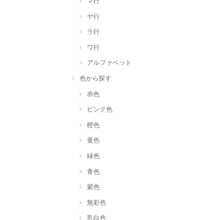
マ行
ヤ行
ラ行
ワ行
アルファベット
色から探す
赤色
ピンク色
橙色
黄色
緑色
青色
紫色
無彩色
乳白色