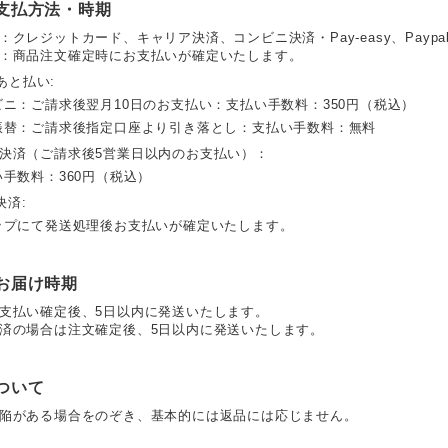
支払方法・時期
：クレジットカード、キャリア決済、コンビニ決済・Pay-easy、Payp
：商品注文確定時にお支払いが確定いたします。
 あと払い:
ビニ：ご請求後翌月10日のお支払い：支払い手数料：350円（税込）
振替：ご請求後指定口座より引き落とし：支払い手数料：無料
決済（ご請求後5営業日以内のお支払い）：
い手数料：360円（税込）
決済:
ップにて発送処理後お支払いが確定いたします。
お届け時期
支払い確定後、5日以内に発送いたします。
済の場合は注文確定後、5日以内に発送いたします。
ついて
陥がある場合をのぞき、基本的には返品には応じません。