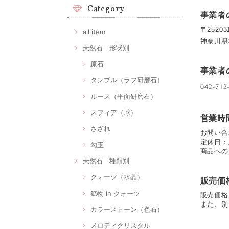
Category
事業者
〒25203
all item
神奈川県
天然石 形状別
原石
事業者
タンブル（ラフ研磨石）
ルース（平面研磨石）
スフィア（球）
営業時
さざれ
お問い合わ
定休日：
勾玉
商品への
天然石 種類別
クォーツ（水晶）
販売価
鉱物 in クォーツ
販売価格
また、別
カラーストーン（色石）
メロディクリスタル