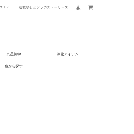
 HP
連載📖石とソラのストーリーズ
九星気学
浄化アイテム
色から探す