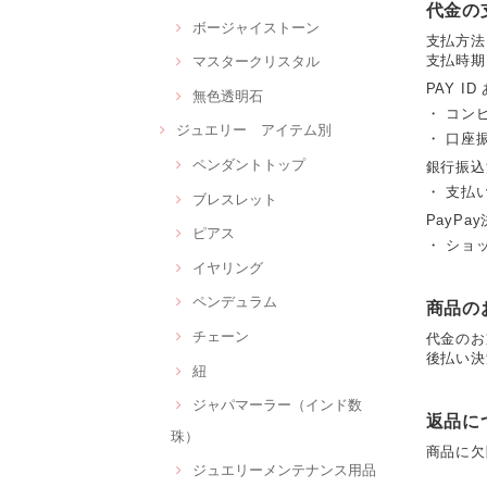
代金の
ボージャイストーン
支払方法
支払時期
マスタークリスタル
PAY ID
無色透明石
・ コン
ジュエリー アイテム別
・ 口座
ペンダントトップ
銀行振込
・ 支払
ブレスレット
PayPay
ピアス
・ ショ
イヤリング
ペンデュラム
商品の
チェーン
代金のお
後払い決
紐
ジャパマーラー（インド数
返品に
珠）
商品に欠
ジュエリーメンテナンス用品