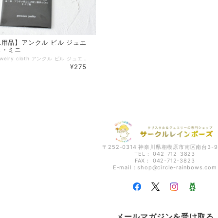
用品】アンクル ビル ジュエ
ス・ミニ
Uncle Bill jewelry cloth アンクル ビル ジュエリークロス・ミニ 変色防止剤入＋磨き目が付きにくい 金・銀・プラチナ用小キズ取り磨きクロス ドイツ製 premium quality 光沢仕上げができる 真珠・べっこう・象牙の艶出しにも使える仕上げ用クロス 綿100％の布地に変色防止剤と柔らかな微粒子の研磨剤が含まれている こするだけで簡単にパフがけしたような仕上がりになる ＜注意＞ ※柔らかな24金プルーフ硬貨には使用不可 ※洗うと効果がなくなります。 汚れたら新しいクロスをお買い求めください。 真珠・象牙・べっこうなどは汚れていないクロスでお磨き下さい。 ＜サイズ＞ 12×7.5 cm
¥275
〒252-0314 神奈川県相模原市南区南台3-9
TEL： 042-712-3823
FAX： 042-712-3823
E-mail：
shop@circle-rainbows.com
メールマガジンを受け取る