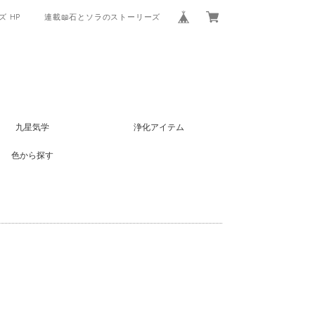
 HP
連載📖石とソラのストーリーズ
九星気学
浄化アイテム
色から探す