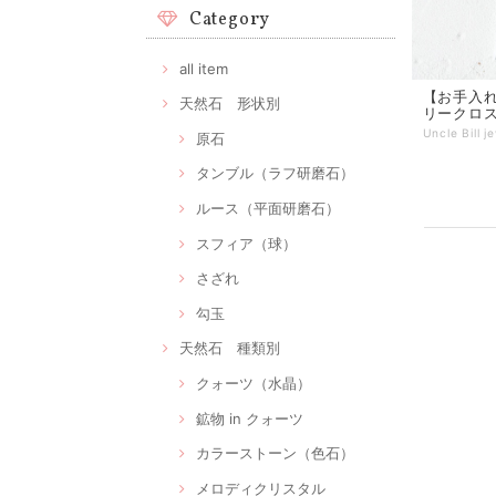
Category
all item
【お手入れ
天然石 形状別
リークロ
原石
タンブル（ラフ研磨石）
ルース（平面研磨石）
スフィア（球）
さざれ
勾玉
天然石 種類別
クォーツ（水晶）
鉱物 in クォーツ
カラーストーン（色石）
メロディクリスタル