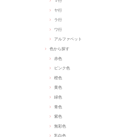
マ行
ヤ行
ラ行
ワ行
アルファベット
色から探す
赤色
ピンク色
橙色
黄色
緑色
青色
紫色
無彩色
乳白色