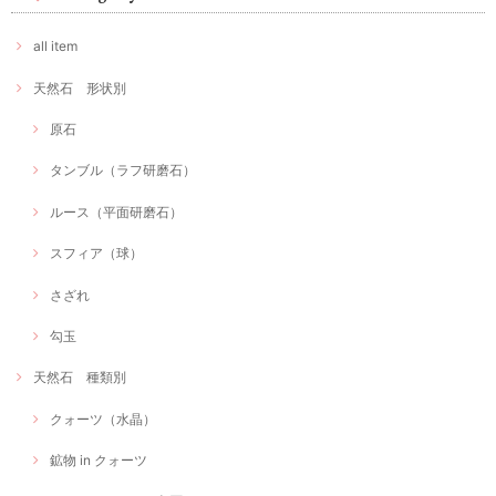
all item
天然石 形状別
原石
タンブル（ラフ研磨石）
ルース（平面研磨石）
スフィア（球）
さざれ
勾玉
天然石 種類別
クォーツ（水晶）
鉱物 in クォーツ