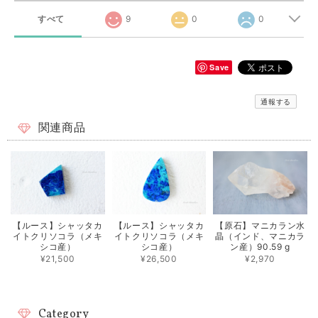
すべて
9
0
0
Save
通報する
関連商品
【ルース】シャッタカ
【ルース】シャッタカ
【原石】マニカラン水
イトクリソコラ（メキ
イトクリソコラ（メキ
晶（インド、マニカラ
シコ産）
シコ産）
ン産）90.59 g
¥21,500
¥26,500
¥2,970
Category