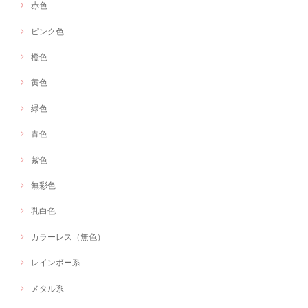
赤色
ピンク色
橙色
黄色
緑色
青色
紫色
無彩色
乳白色
カラーレス（無色）
レインボー系
メタル系