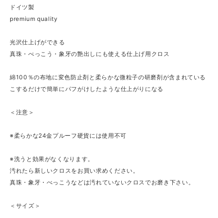
ドイツ製
premium quality
光沢仕上げができる
真珠・べっこう・象牙の艶出しにも使える仕上げ用クロス
綿100％の布地に変色防止剤と柔らかな微粒子の研磨剤が含まれている
こするだけで簡単にパフがけしたような仕上がりになる
＜注意＞
※柔らかな24金プルーフ硬貨には使用不可
※洗うと効果がなくなります。
汚れたら新しいクロスをお買い求めください。
真珠・象牙・べっこうなどは汚れていないクロスでお磨き下さい。
＜サイズ＞